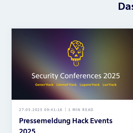
m
Das
n
e
d
n
ar
t
d
a
Ri
ti
sk
o
A
n
n
Ri
al
s
ys
k
is
E
v
al
27.05.2025 09:41:16
1 MIN READ
u
Pressemeldung Hack Events
a
2025
ti