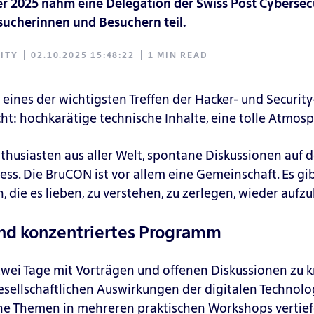
er 2025 nahm eine Delegation der Swiss Post
Cybersec
esucherinnen und
Besuchern
teil.
ITY
02.10.2025 15:48:22
1 MIN READ
s eines der wichtigsten Treffen der Hacker- und Securi
cht: hochkarätige technische Inhalte, eine tolle Atmos
thusiasten aus aller Welt, spontane Diskussionen auf 
iess. Die BruCON ist vor allem eine Gemeinschaft. Es gi
 die es lieben, zu verstehen, zu zerlegen, wieder aufz
 und konzentriertes Programm
wei Tage mit Vorträgen und offenen Diskussionen zu k
sellschaftlichen Auswirkungen der digitalen Technolog
he Themen in mehreren praktischen Workshops vertief