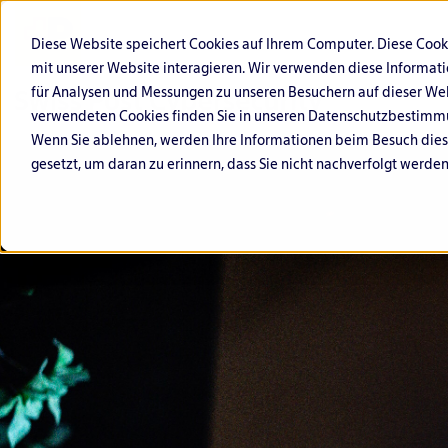
Diese Website speichert Cookies auf Ihrem Computer. Diese Coo
mit unserer Website interagieren. Wir verwenden diese Informat
für Analysen und Messungen zu unseren Besuchern auf dieser We
verwendeten Cookies finden Sie in unseren Datenschutzbestimm
Wenn Sie ablehnen, werden Ihre Informationen beim Besuch dieser
gesetzt, um daran zu erinnern, dass Sie nicht nachverfolgt werde
C
O
G
F
Ö
L
y
ff
o
i
ff
if
b
e
v
n
e
e
e
n
e
a
n
s
r
si
r
n
tl
S
D
v
n