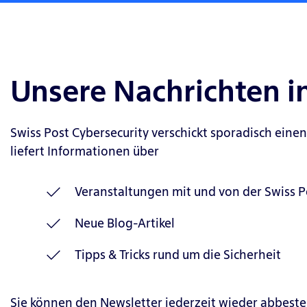
n
c
o
s
a
e
n
g
w
T
CI
e
e
e
S
d
Unsere Nachrichten i
st
s
O
D
e
Pi
as
e
s
a
n
t
Swiss Post Cybersecurity verschickt sporadisch einen
hi
S
e
liefert Informationen über
n
er
ct
K
K
A
g
vi
io
ri
Veranstaltungen mit und von der Swiss P
o
n
T
ce
n
ti
n
d
e
S
Neue Blog-Artikel
R
s
s
e
st
ec
e
Tipps & Tricks rund um die Sicherheit
c
u
r
Vi
ur
s
s
it
h
m
e
p
hi
y
o
e
g
S
Sie können den Newsletter jederzeit wieder abbeste