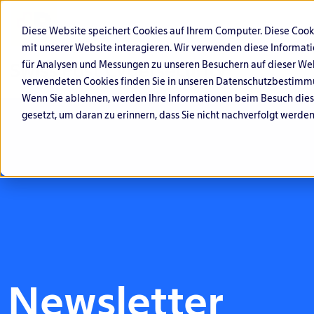
Diese Website speichert Cookies auf Ihrem Computer. Diese Coo
mit unserer Website interagieren. Wir verwenden diese Informat
für Analysen und Messungen zu unseren Besuchern auf dieser We
verwendeten Cookies finden Sie in unseren Datenschutzbestimm
Wenn Sie ablehnen, werden Ihre Informationen beim Besuch dieser
gesetzt, um daran zu erinnern, dass Sie nicht nachverfolgt werde
C
O
G
F
Ö
L
y
ff
o
i
ff
if
b
e
v
n
e
e
e
n
e
a
n
s
Newsletter
r
si
r
n
tl
S
D
v
n