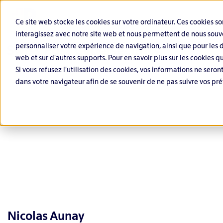
Ce site web stocke les cookies sur votre ordinateur. Ces cookies so
interagissez avec notre site web et nous permettent de nous souve
personnaliser votre expérience de navigation, ainsi que pour les do
web et sur d'autres supports. Pour en savoir plus sur les cookies qu
Si vous refusez l'utilisation des cookies, vos informations ne seront 
dans votre navigateur afin de se souvenir de ne pas suivre vos pré
C
F
S
O
G
S
y
i
e
ff
o
c
b
n
ct
e
v
i
e
a
e
n
e
e
r
n
u
si
r
n
Nicolas Aunay
D
c
r
v
n
c